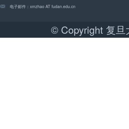
电子邮件：xmzhao AT fudan.edu.cn
© Copyrigh